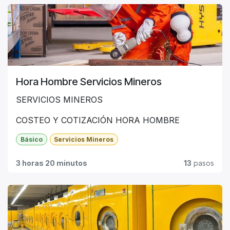
Hora Hombre Servicios Mineros
SERVICIOS MINEROS
COSTEO Y COTIZACIÓN HORA HOMBRE
Temario Costeo y Cotización de Servicio de Hora
Básico
Servicios Mineros
Hombre.
3 horas 20 minutos
13
pasos
Se trata de uno de los servicios más solicitados por
las empresas mineras, ya sea para tareas de
construcción o de operaciones de la propia minera.