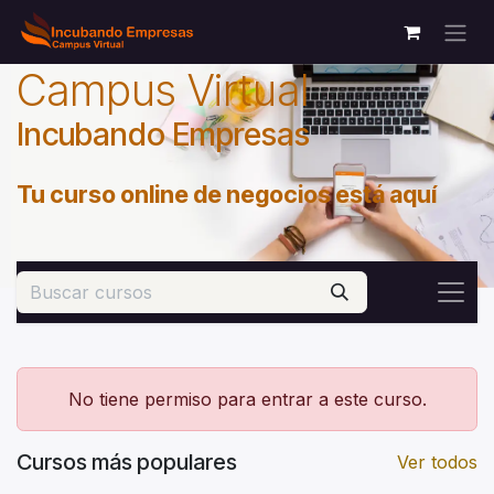
Ir al contenido
Campus Virtual
Incubando Empresas
Tu curso online de negocios está aquí
No tiene permiso para entrar a este curso.
Cursos más populares
Ver todos