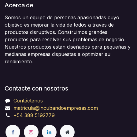
 El Pliego de Bases y Condiciones, sus objetivos y
Acerca de
licitación.
características
 Estructura de un pliego.
Ø Práctica. Oferta técnica: Infraestructura de
Somos un equipo de personas apasionadas cuyo
 Modalidad de presentación de las ofertas.
prestaciones la empresa,
objetivo es mejorar la vida de todos a través de
 Práctica. Lectura y Análisis de un pliego de
productos disruptivos. Construimos grandes
forma de operar, antecedentes.
licitación.
productos para resolver sus problemas de negocio.
 Práctica. Oferta técnica: Infraestructura de
Nuestros productos están diseñados para pequeñas y
Ø Práctica. Oferta económica: Precio, apertura del
prestaciones la empresa,
medianas empresas dispuestas a optimizar su
precio, métodos de
forma de operar, antecedentes.
rendimiento.
 Práctica. Oferta económica: Precio, apertura del
actualización.
precio, métodos de
actualización.
Contacte con nosotros
Contáctenos
matricula@incubandoempresas.com
+54 388 5192779