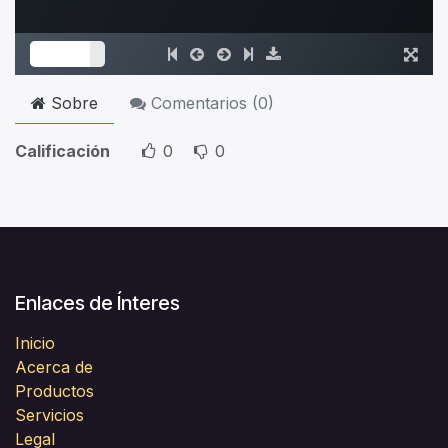
Sobre
Comentarios (
0
)
Calificación
0
0
Enlaces de Ínteres
Inicio
Acerca de
Productos
Servicios
Legal